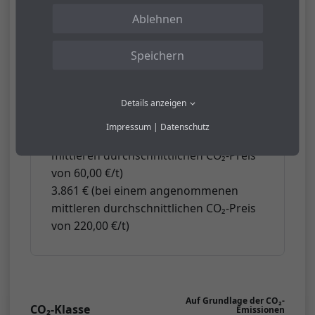
Mögliche CO₂-Kosten über
Ablehnen
die nächsten 10 Jahre (15.000
km / Jahr)
Speichern
2.501 € (bei einem angenommenen
mittleren durchschnittlichen CO₂-Preis
Details anzeigen
von 142,50 €/t)
Impressum
|
Datenschutz
1.053 € (bei einem angenommenen
mittleren durchschnittlichen CO₂-Preis
von 60,00 €/t)
3.861 € (bei einem angenommenen
mittleren durchschnittlichen CO₂-Preis
von 220,00 €/t)
Auf Grundlage der CO₂-
CO₂-Klasse
Emissionen